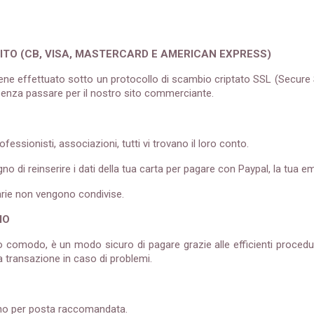
TO (CB, VISA, MASTERCARD E AMERICAN EXPRESS)
iene effettuato sotto un protocollo di scambio criptato SSL (Secure 
 senza passare per il nostro sito commerciante.
rofessionisti, associazioni, tutti vi trovano il loro conto.
no di reinserire i dati della tua carta per pagare con Paypal, la tua e
arie non vengono condivise.
IO
o comodo, è un modo sicuro di pagare grazie alle efficienti procedu
ua transazione in caso di problemi.
gno per posta raccomandata.