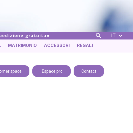
IT


spedizione gratuita
A
MATRIMONIO
ACCESSORI
REGALI
omer space
Espace pro
Contact