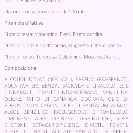
Marca: Plantes & Parfums
Flacone con vaporizzatore da 100 ml
Piramide olfattiva
:
Note di testa: Mandarino, Elemi, Frutta candita
Note di cuore: Fiori d'arancio, Mughetto, Latte di cocco
Note di fondo: Tuberosa, Gelsomino, Muschio, Arancio
Composizione
:
ALCOHOL DENAT. (80% VOL.), PARFUM (FRAGRANCE),
AQUA (WATER), BENZYL SALICYLATE, LINALOLO, ESIL
CINNAMALE, ESAMETILINDANOPIRANO, VANILLINA,
OLIO/ESTRATTO DI CANANGA ODORATA, OLIO DI
POGOSTEMON CABLIN, OLIO DI SANTALUM ALBUM,
ALCOL BENZILICO, ISOEUGENOLO, CITRONELLOLO,
LIMONENE, ALFA-TERPINENE, TERPINOLENE, ROSA
CHETONI, BETA-CARIOPILLENE, DIMETIL FENETIL
ACETATO, LINALYL ACETATE, SANTALOL, SCLAREOL,