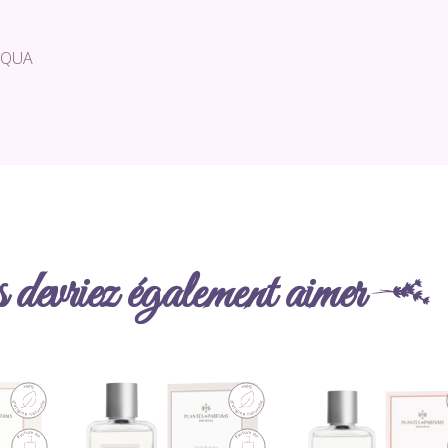
AQUA
devriez également aimer