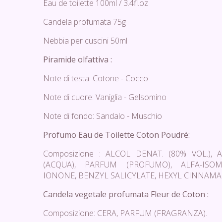
Eau de toilette 100ml / 3.4fl.oz
Candela profumata 75g
Nebbia per cuscini 50ml
Piramide olfattiva :
Note di testa: Cotone - Cocco
Note di cuore: Vaniglia - Gelsomino
Note di fondo: Sandalo - Muschio
Profumo Eau de Toilette Coton Poudré:
Composizione : ALCOL DENAT. (80% VOL.), 
(ACQUA), PARFUM (PROFUMO), ALFA-ISOM
IONONE, BENZYL SALICYLATE, HEXYL CINNAMA
Candela vegetale profumata Fleur de Coton :
Composizione: CERA, PARFUM (FRAGRANZA).