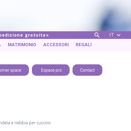
IT


spedizione gratuita
A
MATRIMONIO
ACCESSORI
REGALI
omer space
Espace pro
Contact
andela e nebbia per cuscino