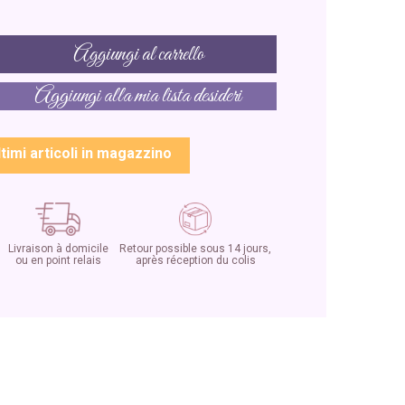
Aggiungi al carrello
Aggiungi alla mia lista desideri
ltimi articoli in magazzino
Livraison à domicile
Retour possible sous 14 jours,
ou en point relais
après réception du colis