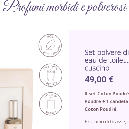
Profumi morbidi e polverosi
Set polvere d
eau de toilet
cuscino
49,00 €
Il set Coton Poudr
Poudré + 1 candela
Coton Poudré.
Profumo di Grasse, p