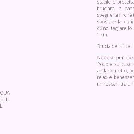
stabile e protetta
bruciare la ca
spegnerla finché t
spostare la cande
quindi tagliare l
1 cm.
Brucia per circa 
Nebbia per cusc
Poudré sui cuscin
andare a letto, p
relax e benessere
rinfrescarli tra un 
AQUA
ETIL
L.