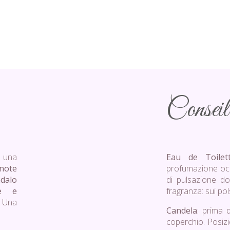
Conseil 
 una
Eau de Toilet
note
profumazione occa
ndalo
di pulsazione do
de e
fragranza: sui pols
 Una
Candela
: prima 
coperchio. Posiz