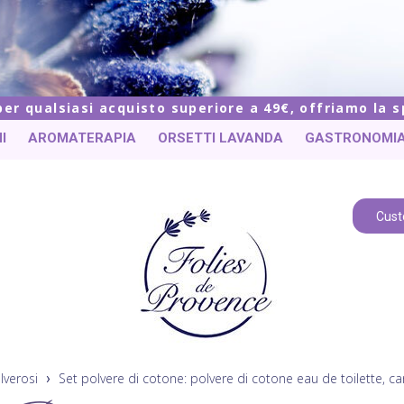
 per qualsiasi acquisto superiore a 49€, offriamo la 
I
AROMATERAPIA
ORSETTI LAVANDA
GASTRONOMI
Cust
lverosi
Set polvere di cotone: polvere di cotone eau de toilette, c