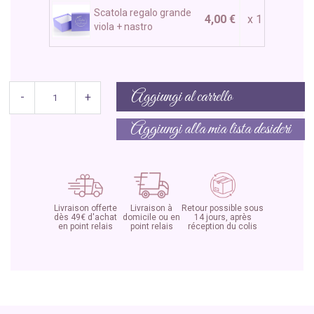
Scatola regalo grande
4,00 €
x 1
viola + nastro
Aggiungi al carrello
-
+
Aggiungi alla mia lista desideri
Livraison offerte
Livraison à
Retour possible sous
dès 49€ d'achat
domicile ou en
14 jours, après
en point relais
point relais
réception du colis