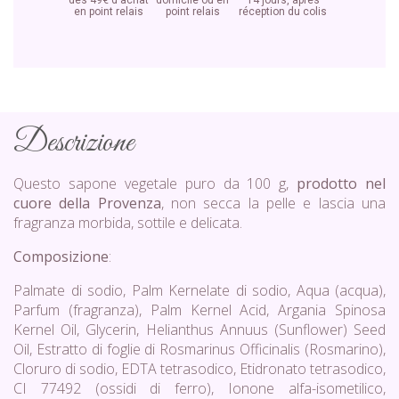
dès 49€ d'achat
domicile ou en
14 jours, après
en point relais
point relais
réception du colis
Descrizione
Questo sapone vegetale puro da 100 g,
prodotto nel
cuore della Provenza
, non secca la pelle e lascia una
fragranza morbida, sottile e delicata.
Composizione
:
Palmate di sodio, Palm Kernelate di sodio, Aqua (acqua),
Parfum (fragranza), Palm Kernel Acid, Argania Spinosa
Kernel Oil, Glycerin, Helianthus Annuus (Sunflower) Seed
Oil, Estratto di foglie di Rosmarinus Officinalis (Rosmarino),
Cloruro di sodio, EDTA tetrasodico, Etidronato tetrasodico,
CI 77492 (ossidi di ferro), Ionone alfa-isometilico,