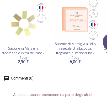
Sapone di Marsiglia all'olio
Sapone di Marsiglia
vegetale di albicocca,
S
tradizionale extra delicato -
fragranza di mandarino -
d
100g
100g
2,90 €
6,00 €
Commenti (0)
Ancora nessuna recensione da parte degli utenti.