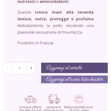
nutrienti
e
ammorbidenti
.
Questa
crema mani alla lavanda
lenisce, nutre, protegge e profuma
delicatamente la pelle, lasciando una
piacevole sensazione di freschezza.
Prodotto in Francia.
Aggiungi al carrello
-
+
Aggiungi alla mia lista desideri
Livraison offerte
Livraison à
Retour possible sous
dès 49€ d'achat
domicile ou en
14 jours, après