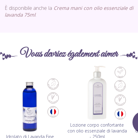
È disponibile anche la
Crema mani con olio essenziale di
lavanda 75ml
.
Vous devriez également aimer
Lozione corpo confortante
con olio essenziale di lavanda
G
Idrolato di Lavanda Fine
- 250ml