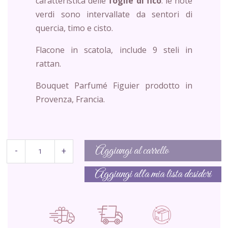
caratteristica delle
foglie di fico
: le note
verdi sono intervallate da sentori di
quercia, timo e cisto.
Flacone in scatola, include 9 steli in
rattan.
Bouquet Parfumé Figuier prodotto in
Provenza, Francia.
Aggiungi al carrello
-
+
Aggiungi alla mia lista desideri