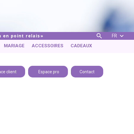
FR


 en point relais
MARIAGE
ACCESSOIRES
CADEAUX
ce client
Espace pro
Contact