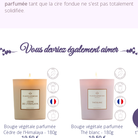
parfumée
tant que la cire fondue ne s'est pas totalement
solidifiée.
Vous devriez également aimer
Bougie végétale parfumée
Bougie végétale parfumée
Cèdre de l'Himalaya - 180g
Thé blanc - 180g
t
19,50 €
19,50 €