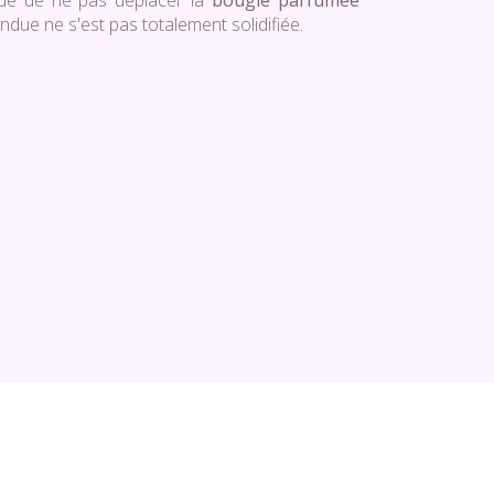
dé de ne pas déplacer la
bougie parfumée
ondue ne s'est pas totalement solidifiée.