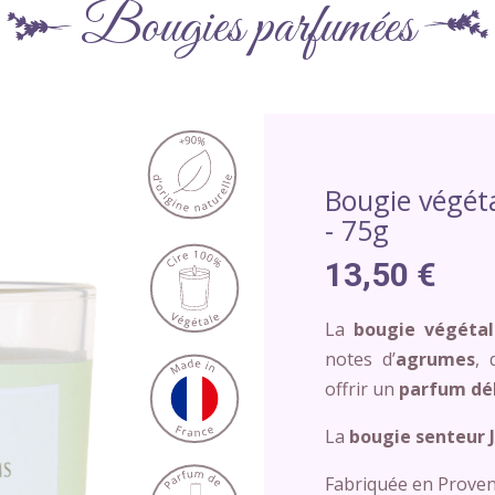
Bougies parfumées
Bougie végét
- 75g
13,50 €
La
bougie végétal
notes d’
agrumes
, 
offrir un
parfum dél
La
bougie senteur J
Fabriquée en Proven