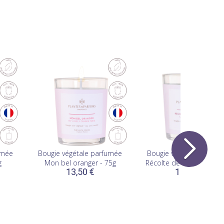
umée
Bougie végétale parfumée
Bougie végétale parfum
g
Mon bel oranger - 75g
Récolte de la lavande - 
13,50 €
13,50 €