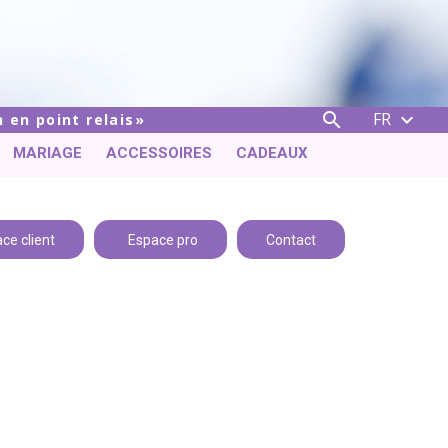
FR


 en point relais
MARIAGE
ACCESSOIRES
CADEAUX
ce client
Espace pro
Contact