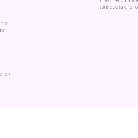
Il est recomman
tant que la cire f
blanc
anc
viron