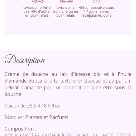
Livraison offerte
Livraison à
Retour possible sous
dès 49€ d'achat
domicile ou en
14 jours, après
en point relais
point relais
réception du colis
Description
Crème de douche au lait d'ânesse bio et à l'huile
d'amande douce
à la ta texture onctueuse et au parfum
délicat d'amande pour un moment de
bien-être sous la
douche
.
Flacon de 250ml / 8.5 fl.oz
Marque :
Plantes et Parfums
Composition :
AQUA (WATER), AMMONIUM LAURYL SULFATE, COCO-