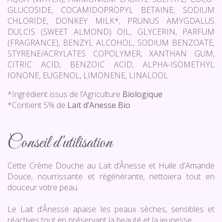
GLUCOSIDE, COCAMIDOPROPYL BETAINE, SODIUM
CHLORIDE, DONKEY MILK*, PRUNUS AMYGDALUS
DULCIS (SWEET ALMOND) OIL, GLYCERIN, PARFUM
(FRAGRANCE), BENZYL ALCOHOL, SODIUM BENZOATE,
STYRENE/ACRYLATES COPOLYMER, XANTHAN GUM,
CITRIC ACID, BENZOIC ACID, ALPHA-ISOMETHYL
IONONE, EUGENOL, LIMONENE, LINALOOL.
*Ingrédient issus de l’Agriculture
Biologique
*Contient 5% de
Lait d’Anesse Bio
Conseil d'utilisation
Cette Crème Douche au Lait d’Ânesse et Huile d'Amande
Douce, nourrissante et régénérante, nettoiera tout en
douceur votre peau.
Le Lait d’Ânesse apaise les peaux sèches, sensibles et
réactives tout en préservant la beauté et la jeunesse.