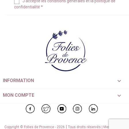
J'accepte les
conditions générales
et la
politique de
confidentialité
*

INFORMATION

MON COMPTE
Facebook
Twitter
YouTube
Instagram
LinkedIn
|
Copyright © Folies de Provence - 2026
Tous droits réservés |
Mentions