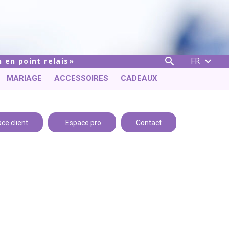
FR


 en point relais
MARIAGE
ACCESSOIRES
CADEAUX
ce client
Espace pro
Contact