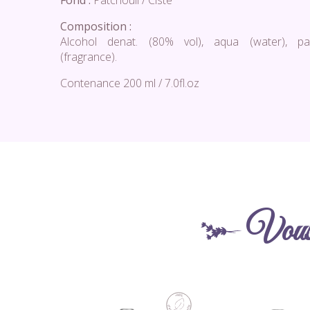
Fond :
Patchouli / Ciste
Composition :
Alcohol denat. (80% vol), aqua (water), pa
(fragrance).
Contenance 200 ml / 7.0fl.oz
Vous 