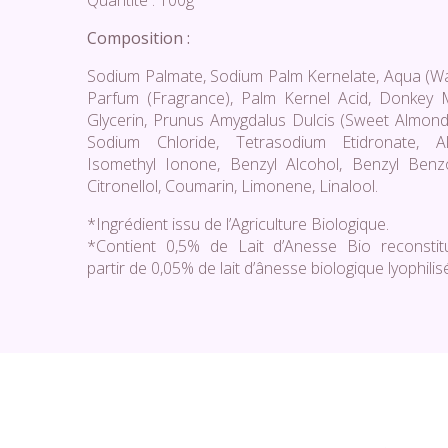
Quantité : 100g
Composition :
Sodium Palmate, Sodium Palm Kernelate, Aqua (Wa
Parfum (Fragrance), Palm Kernel Acid, Donkey M
Glycerin, Prunus Amygdalus Dulcis (Sweet Almond)
Sodium Chloride, Tetrasodium Etidronate, Al
Isomethyl Ionone, Benzyl Alcohol, Benzyl Benz
Citronellol, Coumarin, Limonene, Linalool.
*Ingrédient issu de l’Agriculture Biologique.
*Contient 0,5% de Lait d’Anesse Bio reconsti
partir de 0,05% de lait d’ânesse biologique lyophilis