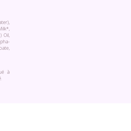
ter),
ilk*,
 Oil,
pha-
oate,
tué à
é.