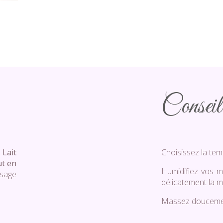
Conseil 
Lait
Choisissez la tem
ut en
Humidifiez vos m
isage
délicatement la m
Massez doucement