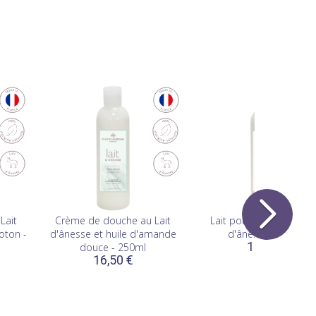
Lait
Crème de douche au Lait
Lait pour le corps au La
oton -
d'ânesse et huile d'amande
d'ânesse - 250ml
18,00 €
douce - 250ml
16,50 €