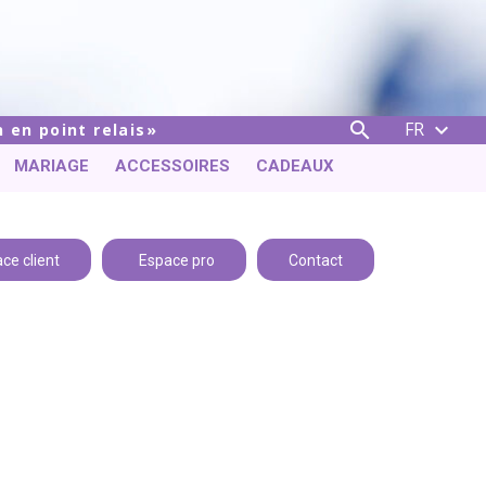
FR


 en point relais
MARIAGE
ACCESSOIRES
CADEAUX
ce client
Espace pro
Contact