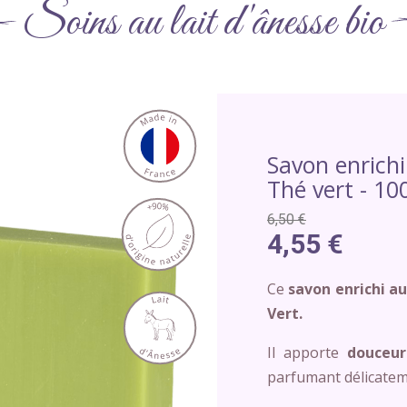
Soins au lait d'ânesse bio
Savon enrichi
Thé vert - 10
6,50 €
4,55 €
Ce
savon enrichi a
Vert.
Il apporte
douceur
parfumant délicatem