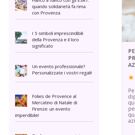
Fianco a fianco con gli ESAT:
quando solidarietà fa rima
con Provenza
I 5 simboli imprescindibili
della Provenza e il loro
significato
PE
PR
AZ
Un evento professionale?
Personalizzate i vostri regali!
star
Pe
di
Folies de Provence al
qu
Mercatino di Natale di
pe
Firenze: un evento
qu
imperdibile!
az