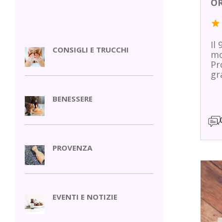
OR
star
Il
CONSIGLI E TRUCCHI
mo
Pr
gr
BENESSERE
PROVENZA
EVENTI E NOTIZIE