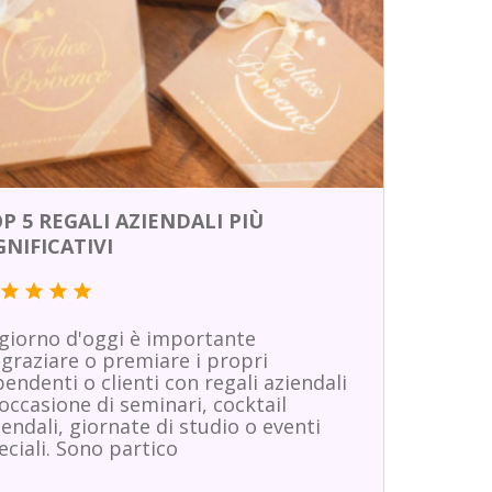
P 5 REGALI AZIENDALI PIÙ
GNIFICATIVI
star
star
star
star
 giorno d'oggi è importante
ngraziare o premiare i propri
pendenti o clienti con regali aziendali
 occasione di seminari, cocktail
iendali, giornate di studio o eventi
eciali. Sono partico