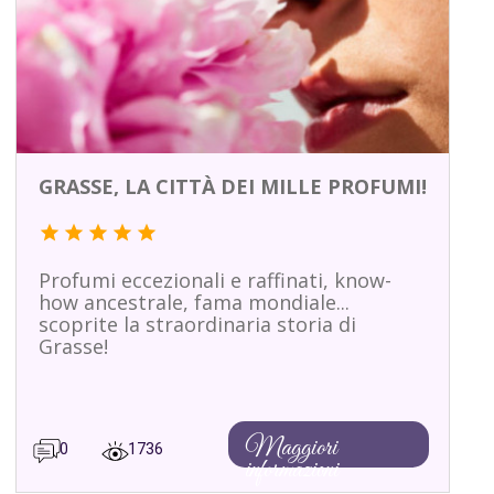
GRASSE, LA CITTÀ DEI MILLE PROFUMI!
star
star
star
star
star
Profumi eccezionali e raffinati, know-
how ancestrale, fama mondiale...
scoprite la straordinaria storia di
Grasse!
Maggiori
0
1736
informazioni