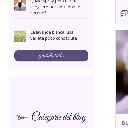
Quale spray per cuscini
scegliere per notti dolci e
serene?
La lavanda bianca, una
varietà poco conosciuta
guarda tutto
Categorie del blog
B