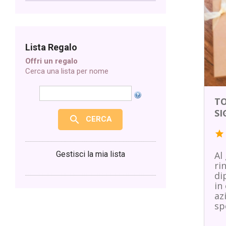
Lista Regalo
Offri un regalo
Cerca una lista per nome
TO
SI
search
CERCA
star
Gestisci la mia lista
Al
ri
di
in
az
sp