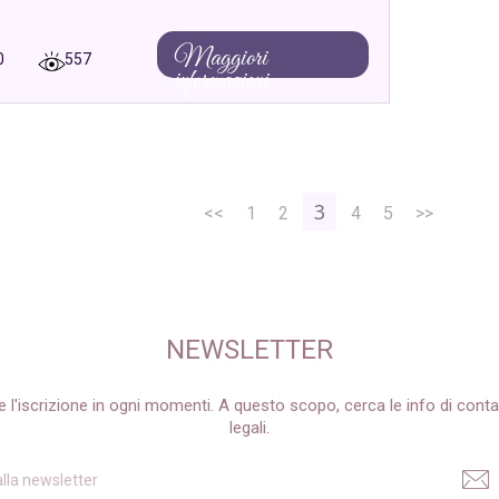
Maggiori
0
557
informazioni
3
<<
1
2
4
5
>>
NEWSLETTER
e l'iscrizione in ogni momenti. A questo scopo, cerca le info di conta
legali.