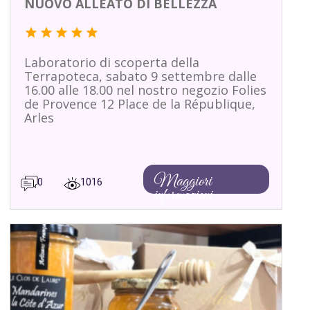
NUOVO ALLEATO DI BELLEZZA
star
star
star
star
star
Laboratorio di scoperta della
Terrapoteca, sabato 9 settembre dalle
16.00 alle 18.00 nel nostro negozio Folies
de Provence 12 Place de la République,
Arles
Maggiori
0
1016
informazioni