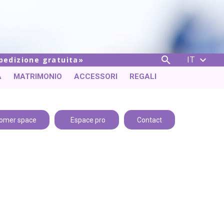
IT


spedizione gratuita
A
MATRIMONIO
ACCESSORI
REGALI
omer space
Espace pro
Contact