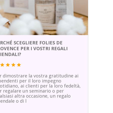
RCHÉ SCEGLIERE FOLIES DE
OVENCE PER I VOSTRI REGALI
IENDALI?
star
star
star
star
r dimostrare la vostra gratitudine ai
pendenti per il loro impegno
otidiano, ai clienti per la loro fedeltà,
r regalare un seminario o per
alsiasi altra occasione, un regalo
iendale o di l