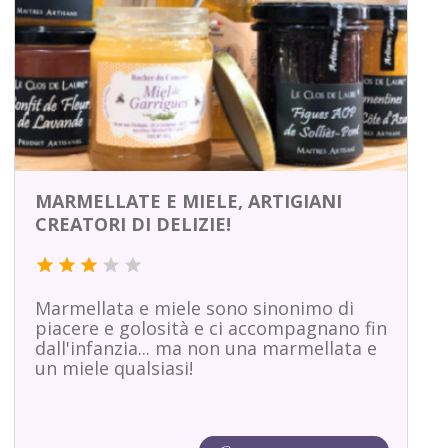
MARMELLATE E MIELE, ARTIGIANI
CREATORI DI DELIZIE!
star
star
star
star
star
Marmellata e miele sono sinonimo di
piacere e golosità e ci accompagnano fin
dall'infanzia... ma non una marmellata e
un miele qualsiasi!