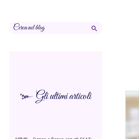

Gli ultimi articoli