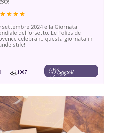
SO!
star
star
star
star
 9 settembre 2024 è la Giornata
ndiale dell'orsetto. Le Folies de
ovence celebrano questa giornata in
ande stile!
Maggiori
0
1067
informazioni