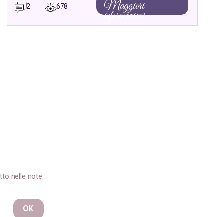
Maggiori
2
678
informazioni
tto nelle note