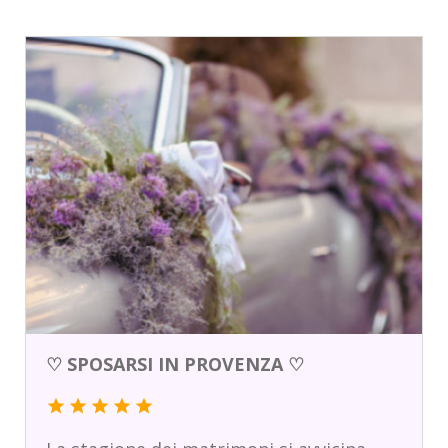
♡ SPOSARSI IN PROVENZA ♡
star
star
star
star
star