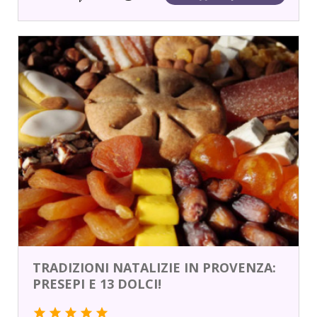
TRADIZIONI NATALIZIE IN PROVENZA:
PRESEPI E 13 DOLCI!
star
star
star
star
star