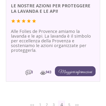
LE NOSTRE AZIONI PER PROTEGGERE
LA LAVANDA E LE API!
star
star
star
star
star
Alle Folies de Provence amiamo la
lavanda e le api. La lavanda è il simbolo
per eccellenza della Provenza e
sosteniamo le azioni organizzate per
proteggerla.
Maggiori informazioni
3
943
4
<<
1
2
3
5
>>