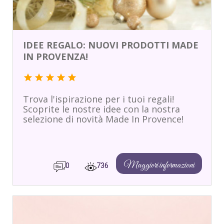
IDEE REGALO: NUOVI PRODOTTI MADE
IN PROVENZA!
star
star
star
star
star
Trova l'ispirazione per i tuoi regali!
Scoprite le nostre idee con la nostra
selezione di novità Made In Provence!
Maggiori informazioni
0
736