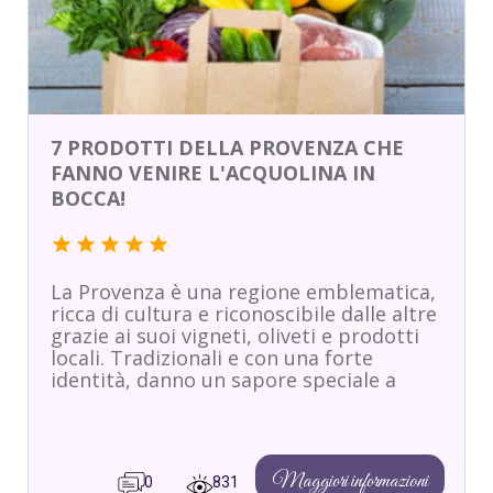
7 PRODOTTI DELLA PROVENZA CHE
FANNO VENIRE L'ACQUOLINA IN
BOCCA!
star
star
star
star
star
La Provenza è una regione emblematica,
ricca di cultura e riconoscibile dalle altre
grazie ai suoi vigneti, oliveti e prodotti
locali. Tradizionali e con una forte
identità, danno un sapore speciale a
Maggiori informazioni
0
831